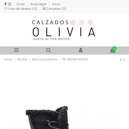
Envío
Aviso legal
Inicio
Lista de deseos (
0
)
Compare (
0
)
0
Inicio
MUJER
Bota australiana
PP-M2481 NEGRO