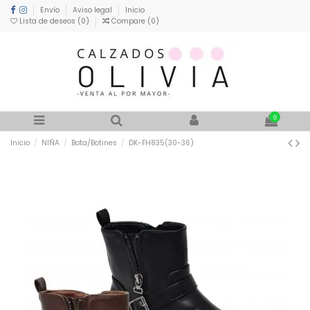
Envío
Aviso legal
Inicio
Lista de deseos (
0
)
Compare (
0
)
0
Inicio
NIÑA
Bota/Botines
DK-FH835(30-36)