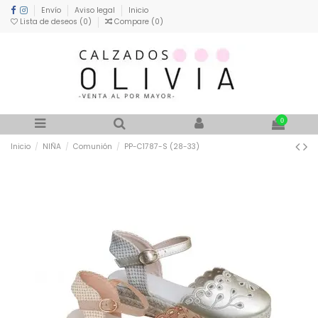
Envío
Aviso legal
Inicio
Lista de deseos (
0
)
Compare (
0
)
0
Inicio
NIÑA
Comunión
PP-C1787-S (28-33)