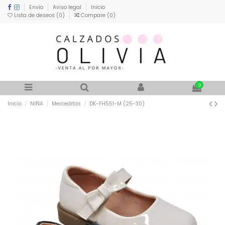
Envío
Aviso legal
Inicio
Lista de deseos (
0
)
Compare (
0
)
0
Inicio
NIÑA
Merceditas
DK-FH551-M (25-30)