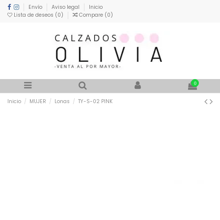
Envío
Aviso legal
Inicio
Lista de deseos (
0
)
Compare (
0
)
0
Inicio
MUJER
Lonas
TY-S-02 PINK