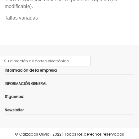
modificable).
Tallas variadas
Referencia
No reviews
VRC-VR3E-029 TAUPE
Información de la empresa
INFORMACIÓN GENERAL
Síguenos:
Newsletter
© Calzados Olivia | 2022 | Todos los derechos reservados